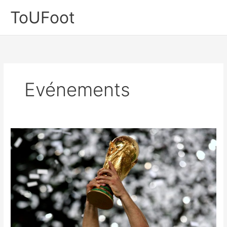
Aller
ToUFoot
au
contenu
Evénements